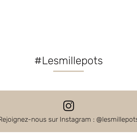
#Lesmillepots
Rejoignez-nous sur Instagram : @lesmillepot