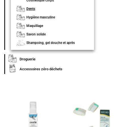
Cosmétique corps
Dents
Hygiène masculine
Maquillage
Savon solide
Shampoing, gel douche et après
shampoing
Droguerie
Accessoires zéro déchets