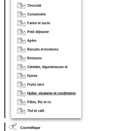
Chocolat
Conserverie
Farine et sucre
Petit déjeuner
Apéro
Biscuits et bonbons
Boissons
Céréales, légumineuses et
graines
Epices
Fruits secs
Huiles, vinaigres et condiments
Pâtes, Riz et co
Thé et café
Cosmétique