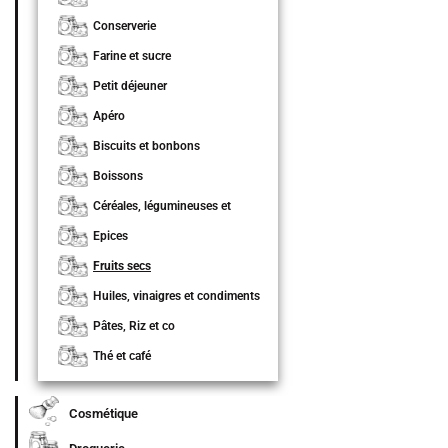
Conserverie
Farine et sucre
Petit déjeuner
Apéro
Biscuits et bonbons
Boissons
Céréales, légumineuses et
graines
Epices
Fruits secs
Huiles, vinaigres et condiments
Pâtes, Riz et co
Thé et café
Cosmétique