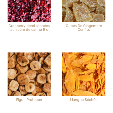
Cranberry demi séchées
Cubes De Gingembre
au sucre de canne Bio
Confits
Figue Protoben
Mangue Séchée