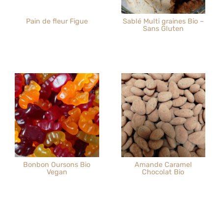
Pain de fleur Figue
Sablé Multi graines Bio –
Sans Gluten
Bonbon Oursons Bio
Amande Caramel
Vegan
Chocolat Bio