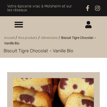
Votre épicerie vrac à Molsheim et sur
les réseaux
ME CONNECTER
/
/
/
Accueil
Nos produits
Alimentaire
Biscuit Tigre Chocolat –
Vanille Bio
M'INSCRIRE
Biscuit Tigre Chocolat – Vanille Bio