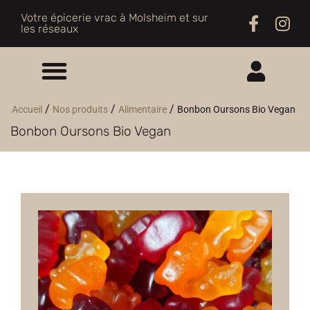
Votre épicerie vrac à Molsheim et sur
les réseaux
ME CONNECTER
/
/
/
Accueil
Nos produits
Alimentaire
Bonbon Oursons Bio Vegan
Bonbon Oursons Bio Vegan
M'INSCRIRE