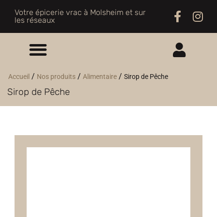
Votre épicerie vrac à Molsheim et sur
les réseaux
ME CONNECTER
/
/
/
Accueil
Nos produits
Alimentaire
Sirop de Pêche
Sirop de Pêche
M'INSCRIRE