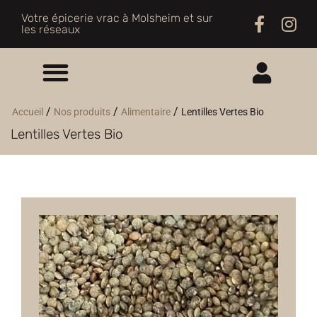
Votre épicerie vrac à Molsheim et sur
les réseaux
ME CONNECTER
/
/
/
Accueil
Nos produits
Alimentaire
Lentilles Vertes Bio
Lentilles Vertes Bio
M'INSCRIRE