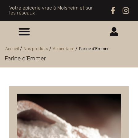
Votre épicerie vrac à Molsheim et sur
les réseaux
ME CONNECTER
/
/
/
Accueil
Nos produits
Alimentaire
Farine d’Emmer
Farine d’Emmer
M'INSCRIRE