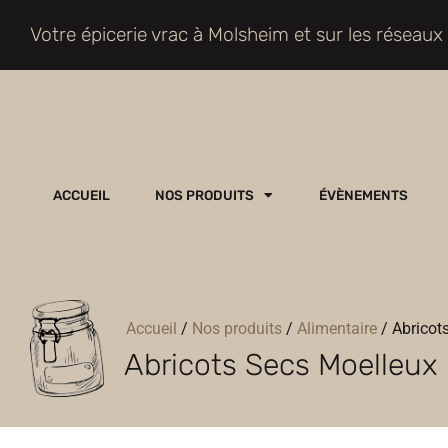
Votre épicerie vrac à Molsheim et sur les réseaux
ACCUEIL
NOS PRODUITS
ÉVÈNEMENTS
Accueil
/
Nos produits
/
Alimentaire
/
Abricot
Abricots Secs Moelleux