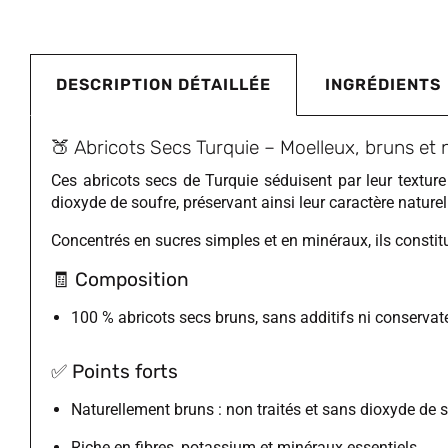
DESCRIPTION DÉTAILLÉE
INGRÉDIENTS
🍑 Abricots Secs Turquie – Moelleux, bruns et 
Ces abricots secs de Turquie séduisent par leur textur
dioxyde de soufre, préservant ainsi leur caractère naturel 
Concentrés en sucres simples et en minéraux, ils constitue
🧾
Composition
100 % abricots secs bruns, sans additifs ni conservat
✅
Points forts
Naturellement bruns : non traités et sans dioxyde de 
Riche en fibres, potassium et minéraux essentiels