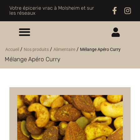
Votre épicerie vrac à Molsheim et sur
les réseaux
ME CONNECTER
/
/
/
Accueil
Nos produits
Alimentaire
Mélange Apéro Curry
Mélange Apéro Curry
M'INSCRIRE