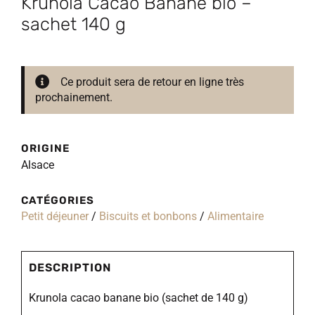
Krunola Cacao Banane bio –
sachet 140 g
Ce produit sera de retour en ligne très
prochainement.
ORIGINE
Alsace
CATÉGORIES
Petit déjeuner
/
Biscuits et bonbons
/
Alimentaire
DESCRIPTION
Krunola cacao banane bio (sachet de 140 g)