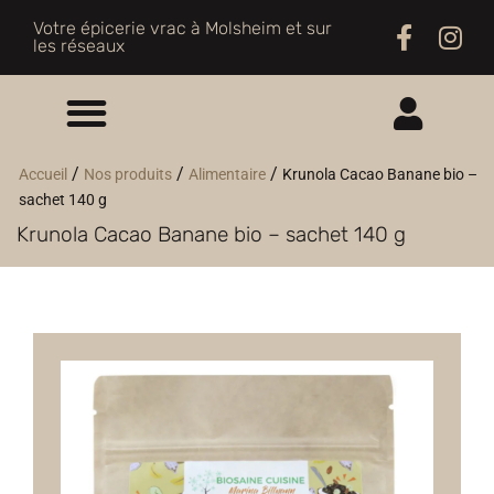
Votre épicerie vrac à Molsheim et sur
les réseaux
ME CONNECTER
/
/
/
Accueil
Nos produits
Alimentaire
Krunola Cacao Banane bio –
sachet 140 g
M'INSCRIRE
Krunola Cacao Banane bio – sachet 140 g