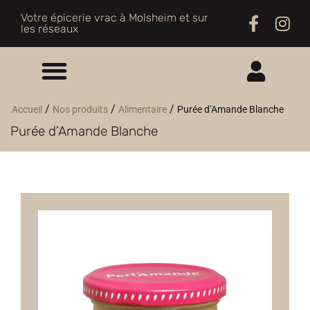
Votre épicerie vrac à Molsheim et sur
les réseaux
ME CONNECTER
/
/
/
Accueil
Nos produits
Alimentaire
Purée d’Amande Blanche
Purée d’Amande Blanche
M'INSCRIRE