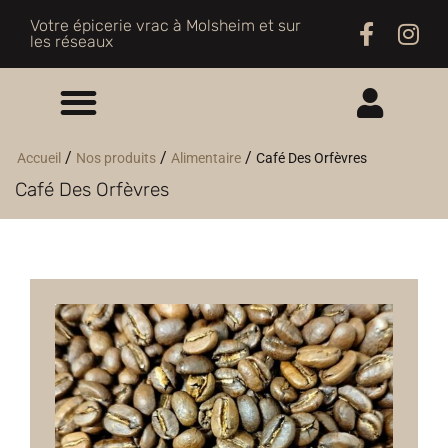
Votre épicerie vrac à Molsheim et sur
les réseaux
ME CONNECTER
/
/
/
Accueil
Nos produits
Alimentaire
Café Des Orfèvres
Café Des Orfèvres
M'INSCRIRE