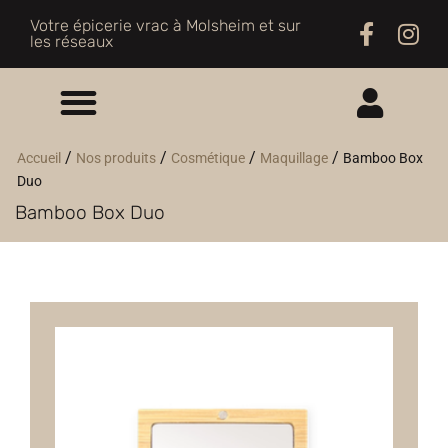
Votre épicerie vrac à Molsheim et sur
les réseaux
ME CONNECTER
/
/
/
/
Accueil
Nos produits
Cosmétique
Maquillage
Bamboo Box
Duo
M'INSCRIRE
Bamboo Box Duo