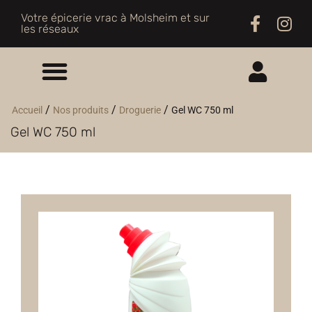
Votre épicerie vrac à Molsheim et sur
les réseaux
ME CONNECTER
/
/
/
Accueil
Nos produits
Droguerie
Gel WC 750 ml
Gel WC 750 ml
M'INSCRIRE