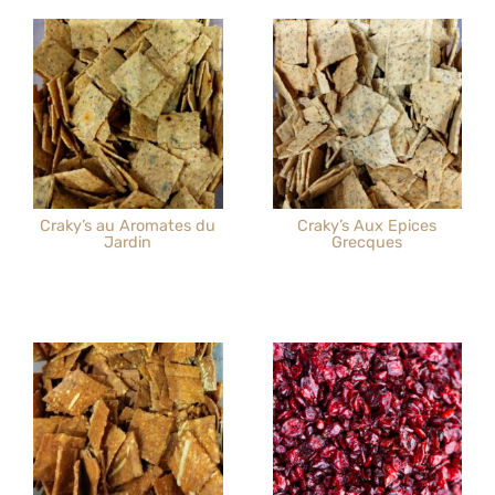
Craky’s au Aromates du
Craky’s Aux Epices
Jardin
Grecques