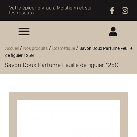
Votre épicerie vrac à Molsheim et sur
les réseaux
ME CONNECTER
/
/
/
Accueil
Nos produits
Cosmétique
Savon Doux Parfumé Feuille
de figuier 125G
M'INSCRIRE
Savon Doux Parfumé Feuille de figuier 125G