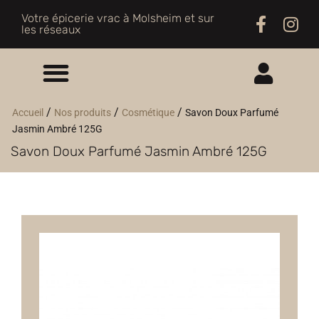
Votre épicerie vrac à Molsheim et sur
les réseaux
ME CONNECTER
/
/
/
Accueil
Nos produits
Cosmétique
Savon Doux Parfumé
Jasmin Ambré 125G
M'INSCRIRE
Savon Doux Parfumé Jasmin Ambré 125G