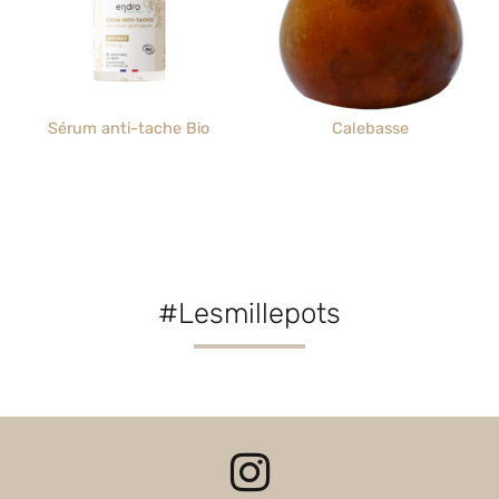
Sérum anti-tache Bio
Calebasse
#Lesmillepots