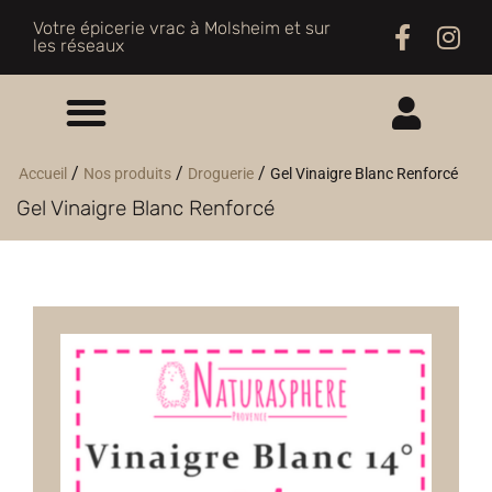
Votre épicerie vrac à Molsheim et sur
les réseaux
ME CONNECTER
/
/
/
Accueil
Nos produits
Droguerie
Gel Vinaigre Blanc Renforcé
Gel Vinaigre Blanc Renforcé
M'INSCRIRE