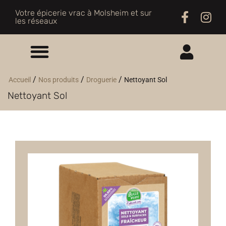
Votre épicerie vrac à Molsheim et sur
les réseaux
ME CONNECTER
/
/
/
Accueil
Nos produits
Droguerie
Nettoyant Sol
Nettoyant Sol
M'INSCRIRE